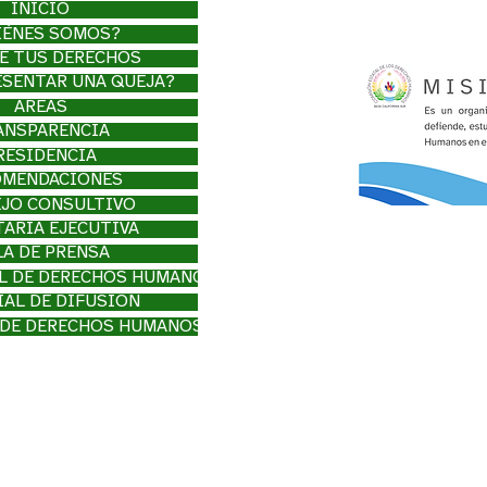
INICIO
IÉNES SOMOS?
E TUS DERECHOS
SENTAR UNA QUEJA?
ÁREAS
ANSPARENCIA
RESIDENCIA
OMENDACIONES
JO CONSULTIVO
TARÍA EJECUTIVA
LA DE PRENSA
L DE DERECHOS HUMANOS
IAL DE DIFUSIÓN
 DE DERECHOS HUMANOS