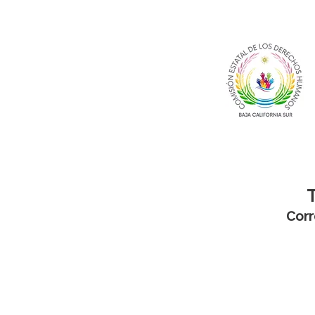
T
Corr