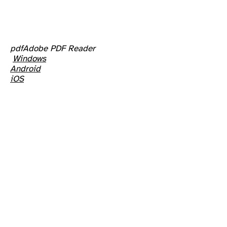
pdf
Adobe PDF Reader
W
indows
Android
iOS