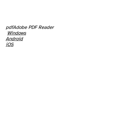
pdf
Adobe PDF Reader
W
indows
Android
iOS