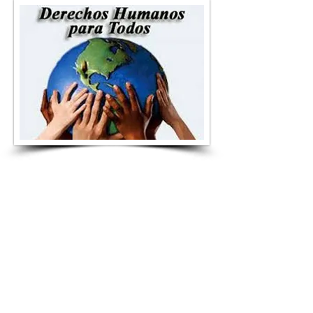
Se prohíbe toda exclusión o trato diferenciado motivado por razones del origen étnico o nacional, género, edad, discapacidades, condición social, condiciones de salud, religión, opiniones, preferencias sexuales, estado civil o cualquier otra que atente contra la dignidad humana y tenga por objeto anular o menoscabar los derechos y libertades de las personas.