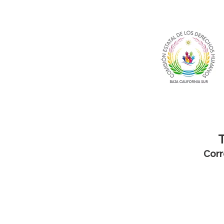
T
Corr