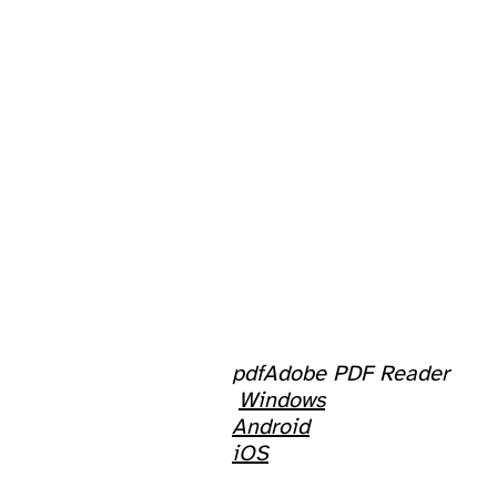
pdf
Adobe PDF Reader
W
indows
Android
iOS