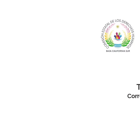
T
Corr