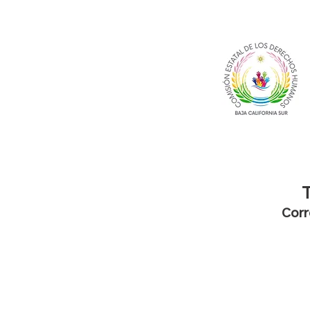
T
Corr