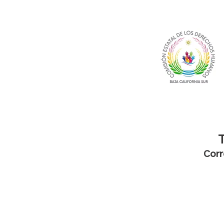
T
Corr