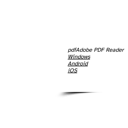
pdf
Adobe PDF Reader
W
indows
Android
iOS