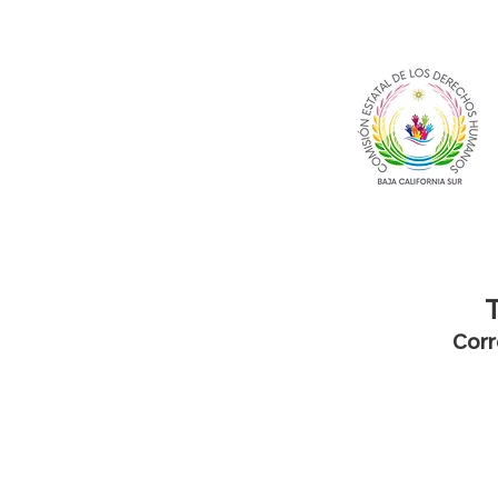
T
Corr