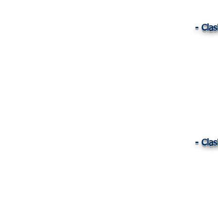
- Clas
- Clas