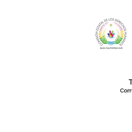
T
Corr