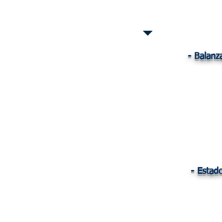
2017
- Balan
- Estad