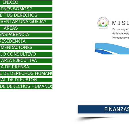
INICIO
IÉNES SOMOS?
E TUS DERECHOS
SENTAR UNA QUEJA?
ÁREAS
ANSPARENCIA
RESIDENCIA
OMENDACIONES
JO CONSULTIVO
TARÍA EJECUTIVA
LA DE PRENSA
L DE DERECHOS HUMANOS
IAL DE DIFUSIÓN
 DE DERECHOS HUMANOS
FINANZA