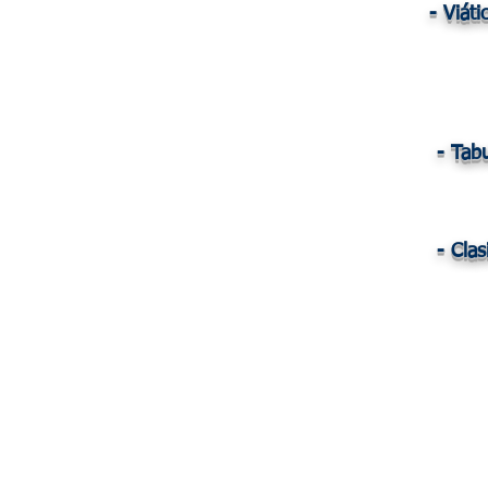
- Viáti
- Tab
- Clas