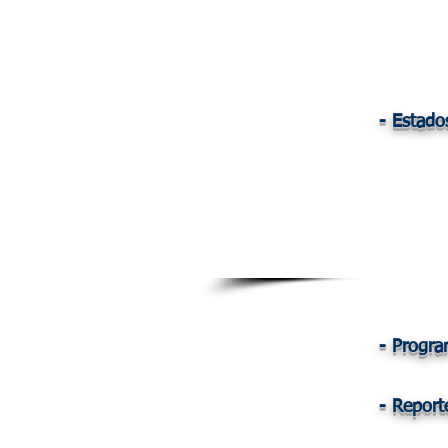
- Estado
- Progra
- Report